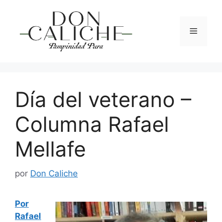
Saltar
al
contenido
Menú
Día del veterano –
Columna Rafael
Mellafe
por
Don Caliche
Por
Rafael