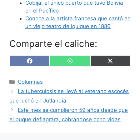
Cobija: el único puerto que tuvo Bolivia
en el Pacífico
Conoce a la artista francesa que cantó en
un viejo teatro de Iquique en 1886
Comparte el caliche:
Compartir
Compartir
Compartir
F
W
X
en
en
en
a
h
(
c
a
T
e
t
w
Categorías
Columnas
b
s
i
o
A
t
La tuberculosis se llevó al veterano escocés
o
p
t
k
p
e
que luchó en Jutlandia
r
Este mes se cumplieron 59 años desde que
)
el buque deflagrara, cobrándose ocho vidas