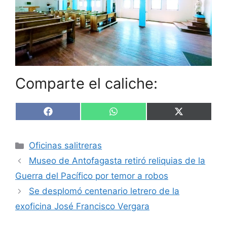
Comparte el caliche:
Compartir
Compartir
Compartir
F
W
X
en
en
en
a
h
(
c
a
T
e
t
w
Categorías
Oficinas salitreras
b
s
i
o
A
t
Museo de Antofagasta retiró reliquias de la
o
p
t
k
p
e
Guerra del Pacífico por temor a robos
r
Se desplomó centenario letrero de la
)
exoficina José Francisco Vergara