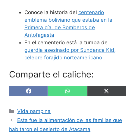
Conoce la historia del
centenario
emblema boliviano que estaba en la
Primera cía. de Bomberos de
Antofagasta
En el cementerio está la tumba de
guardia asesinado por Sundance Kid,
célebre forajido norteamericano
Comparte el caliche:
Compartir
Compartir
Compartir
F
W
X
en
en
en
a
h
(
c
a
T
e
t
w
Categorías
Vida pampina
b
s
i
o
A
t
Esta fue la alimentación de las familias que
o
p
t
k
p
e
habitaron el desierto de Atacama
r